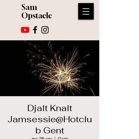
Sam
Opstaele
Djalt Knalt
Jamsessie@Hotclu
b Gent
ma 28 apr
  |  
Gent