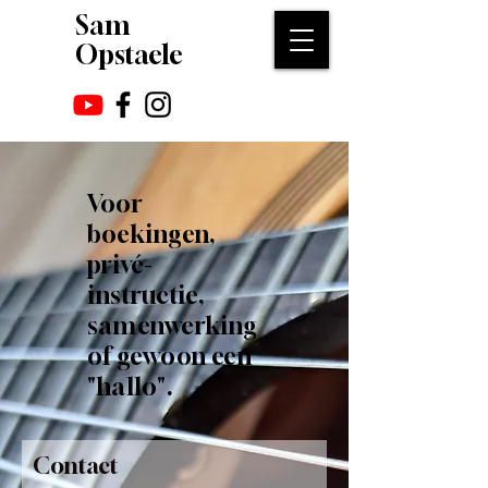
Sam
Opstaele
Voor
boekingen,
privé-
instructie,
samenwerking
of gewoon een
"hallo".
Contact