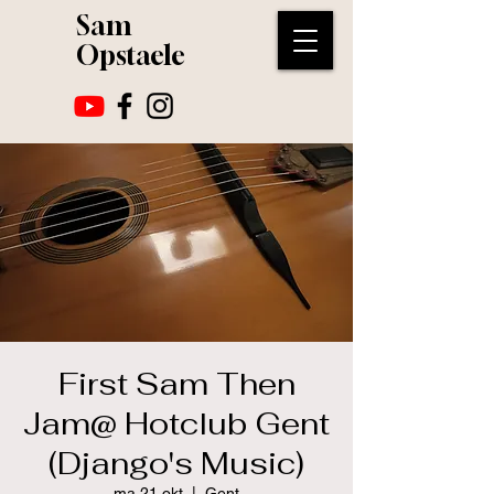
Sam
Opstaele
First Sam Then
Jam@ Hotclub Gent
(Django's Music)
ma 21 okt
  |  
Gent