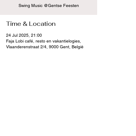
Swing Music @Gentse Feesten
Time & Location
24 Jul 2025, 21:00
Faja Lobi café, resto en vakantielogies,
Vlaanderenstraat 2/4, 9000 Gent, België
Share this event
(c) 2024 Sam Opstaele, all rights reserved